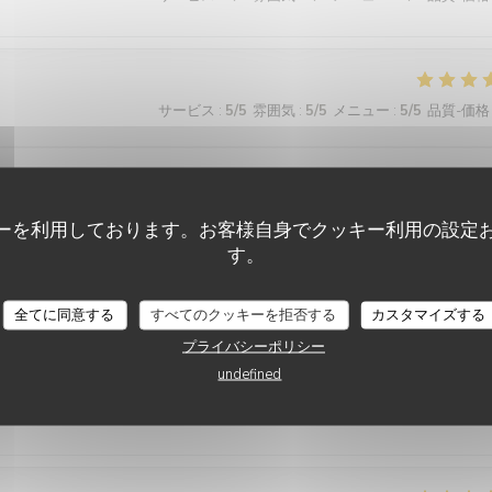
サービス
:
5
/5
雰囲気
:
5
/5
メニュー
:
5
/5
品質-価格
s raisonnable.
ーを利用しております。お客様自身でクッキー利用の設定
す。
AUBERGE DE LA FORGE
サービス
:
5
/5
雰囲気
:
5
/5
メニュー
:
5
/5
品質-価格
全てに同意する
すべてのクッキーを拒否する
カスタマイズする
プライバシーポリシー
undefined
サービス
:
4
/5
雰囲気
:
4
/5
メニュー
:
4
/5
品質-価格