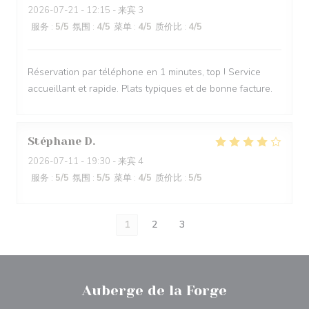
2026-07-21
- 12:15 - 来宾 3
服务
:
5
/5
氛围
:
4
/5
菜单
:
4
/5
质价比
:
4
/5
Réservation par téléphone en 1 minutes, top ! Service
accueillant et rapide. Plats typiques et de bonne facture.
Stéphane
D
2026-07-11
- 19:30 - 来宾 4
服务
:
5
/5
氛围
:
5
/5
菜单
:
4
/5
质价比
:
5
/5
1
2
3
Auberge de la Forge