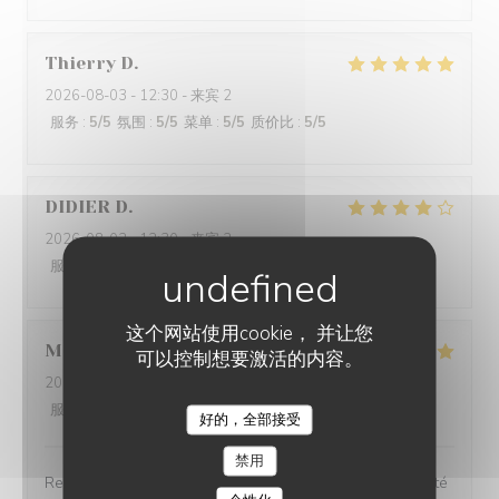
Thierry
D
2026-08-03
- 12:30 - 来宾 2
服务
:
5
/5
氛围
:
5
/5
菜单
:
5
/5
质价比
:
5
/5
DIDIER
D
2026-08-02
- 12:30 - 来宾 2
服务
:
4
/5
氛围
:
4
/5
菜单
:
4
/5
质价比
:
4
/5
这个网站使用cookie， 并让您
Martin
B
可以控制想要激活的内容。
2026-08-01
- 20:45 - 来宾 2
服务
:
5
/5
氛围
:
5
/5
菜单
:
5
/5
质价比
:
5
/5
好的，全部接受
AUBERGE DE LA FORGE
禁用
Recettes classiques mais d'une excellente qualité qualité